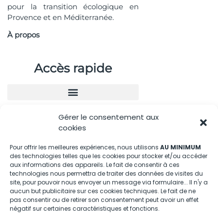
pour la transition écologique en
Provence et en Méditerranée.
À propos
Accès rapide
Gérer le consentement aux
Nous contacter
cookies
04.88.08.75.28
Pour offrir les meilleures expériences, nous utilisons
AU MINIMUM
des technologies telles que les cookies pour stocker et/ou accéder
contactBT@bleu-tomate.fr
aux informations des appareils. Le fait de consentir à ces
technologies nous permettra de traiter des données de visites du
Kit média
site, pour pouvoir nous envoyer un message via formulaire... Il n'y a
aucun but publicitaire sur ces cookies techniques. Le fait de ne
pas consentir ou de retirer son consentement peut avoir un effet
Kit média Bleu Tomate
négatif sur certaines caractéristiques et fonctions.