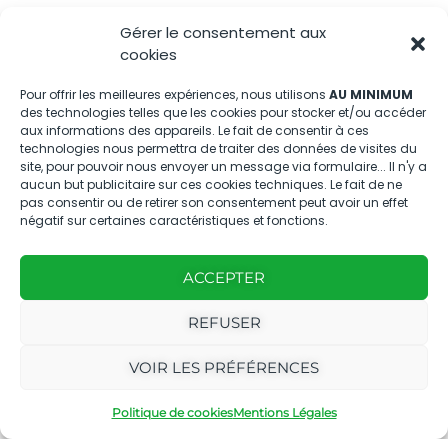
Gérer le consentement aux
Nous contacter
cookies
04.88.08.75.28
Pour offrir les meilleures expériences, nous utilisons
AU MINIMUM
des technologies telles que les cookies pour stocker et/ou accéder
contactBT@bleu-tomate.fr
aux informations des appareils. Le fait de consentir à ces
technologies nous permettra de traiter des données de visites du
Kit média
site, pour pouvoir nous envoyer un message via formulaire... Il n'y a
aucun but publicitaire sur ces cookies techniques. Le fait de ne
pas consentir ou de retirer son consentement peut avoir un effet
Kit média Bleu Tomate
négatif sur certaines caractéristiques et fonctions.
ACCEPTER
Nous suivre
REFUSER
VOIR LES PRÉFÉRENCES
Politique de cookies
Mentions Légales
Avec
Ce magazine est
|