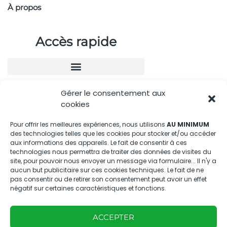
À propos
Accès rapide
Gérer le consentement aux
Nous contacter
cookies
04.88.08.75.28
Pour offrir les meilleures expériences, nous utilisons
AU MINIMUM
des technologies telles que les cookies pour stocker et/ou accéder
contactBT@bleu-tomate.fr
aux informations des appareils. Le fait de consentir à ces
technologies nous permettra de traiter des données de visites du
Kit média
site, pour pouvoir nous envoyer un message via formulaire... Il n'y a
aucun but publicitaire sur ces cookies techniques. Le fait de ne
pas consentir ou de retirer son consentement peut avoir un effet
Kit média Bleu Tomate
négatif sur certaines caractéristiques et fonctions.
ACCEPTER
Nous suivre