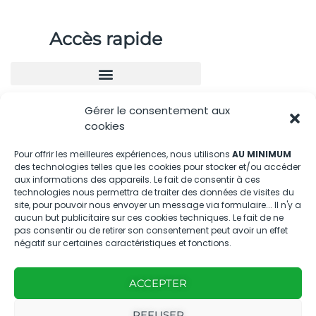
Accès rapide
Gérer le consentement aux
Nous contacter
cookies
04.88.08.75.28
Pour offrir les meilleures expériences, nous utilisons
AU MINIMUM
des technologies telles que les cookies pour stocker et/ou accéder
contactBT@bleu-tomate.fr
aux informations des appareils. Le fait de consentir à ces
technologies nous permettra de traiter des données de visites du
Kit média
site, pour pouvoir nous envoyer un message via formulaire... Il n'y a
aucun but publicitaire sur ces cookies techniques. Le fait de ne
pas consentir ou de retirer son consentement peut avoir un effet
Kit média Bleu Tomate
négatif sur certaines caractéristiques et fonctions.
ACCEPTER
Nous suivre
REFUSER