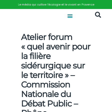
Le média qui cultive l’écologie et le vivant en Provence
Atelier forum
« quel avenir pour
la filière
sidérurgique sur
le territoire » –
Commission
Nationale du
Débat Public –