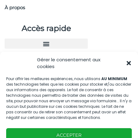
À propos
Accès rapide
Gérer le consentement aux
Nous contacter
cookies
04.88.08.75.28
Pour offrir les meilleures expériences, nous utilisons
AU MINIMUM
des technologies telles que les cookies pour stocker et/ou accéder
contactBT@bleu-tomate.fr
aux informations des appareils. Le fait de consentir à ces
technologies nous permettra de traiter des données de visites du
Kit média
site, pour pouvoir nous envoyer un message via formulaire... Il n'y a
aucun but publicitaire sur ces cookies techniques. Le fait de ne
pas consentir ou de retirer son consentement peut avoir un effet
Kit média Bleu Tomate
négatif sur certaines caractéristiques et fonctions.
ACCEPTER
Nous suivre