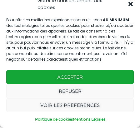
Gérer le consentement aux
Nous contacter
cookies
04.88.08.75.28
Pour offrir les meilleures expériences, nous utilisons
AU MINIMUM
des technologies telles que les cookies pour stocker et/ou accéder
contactBT@bleu-tomate.fr
aux informations des appareils. Le fait de consentir à ces
technologies nous permettra de traiter des données de visites du
Kit média
site, pour pouvoir nous envoyer un message via formulaire... Il n'y a
aucun but publicitaire sur ces cookies techniques. Le fait de ne
pas consentir ou de retirer son consentement peut avoir un effet
Kit média Bleu Tomate
négatif sur certaines caractéristiques et fonctions.
ACCEPTER
Nous suivre
REFUSER
VOIR LES PRÉFÉRENCES
Politique de cookies
Mentions Légales
Avec
Ce magazine est
|
le
édité par notre
Mentions
soutien