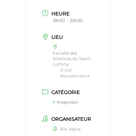
HEURE
19h00 - 22h30
LIEU
Faculté des
Sciences du Sport
Luminy
13 009
Marseille,France
CATÉGORIE
Projection
ORGANISATEUR
Bio Veyre