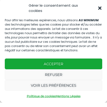
Gérer le consentement aux
Nous contacter
cookies
04.88.08.75.28
Pour offrir les meilleures expériences, nous utilisons
AU MINIMUM
des technologies telles que les cookies pour stocker et/ou accéder
contactBT@bleu-tomate.fr
aux informations des appareils. Le fait de consentir à ces
technologies nous permettra de traiter des données de visites du
Kit média
site, pour pouvoir nous envoyer un message via formulaire... Il n'y a
aucun but publicitaire sur ces cookies techniques. Le fait de ne
pas consentir ou de retirer son consentement peut avoir un effet
Kit média Bleu Tomate
négatif sur certaines caractéristiques et fonctions.
ACCEPTER
Nous suivre
REFUSER
VOIR LES PRÉFÉRENCES
Politique de cookies
Mentions Légales
Avec
Ce magazine est
|
le