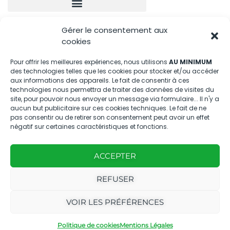
Gérer le consentement aux
Nous contacter
cookies
04.88.08.75.28
Pour offrir les meilleures expériences, nous utilisons
AU MINIMUM
des technologies telles que les cookies pour stocker et/ou accéder
contactBT@bleu-tomate.fr
aux informations des appareils. Le fait de consentir à ces
technologies nous permettra de traiter des données de visites du
Kit média
site, pour pouvoir nous envoyer un message via formulaire... Il n'y a
aucun but publicitaire sur ces cookies techniques. Le fait de ne
pas consentir ou de retirer son consentement peut avoir un effet
Kit média Bleu Tomate
négatif sur certaines caractéristiques et fonctions.
ACCEPTER
Nous suivre
REFUSER
VOIR LES PRÉFÉRENCES
Politique de cookies
Mentions Légales