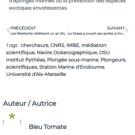
d’éponges marines ou la prévention des espèces
exotiques envahissantes.
PRÉCÉDENT
SUIVANT
Les Résilients célèbrent un an d’agroécologie !
Le Masss a ouvert ses portes à Avignon
Tags :
,
,
,
chercheurs
CNRS
IMBE
médiation
,
,
scientifique
Navire Océanographique
OSU
,
,
,
Institut Pythéas
Plongée sous-marine
Plongeurs
,
,
scientifiques
Station Marine d'Endoume
Université d'Aix-Marseille
Auteur / Autrice
Bleu Tomate