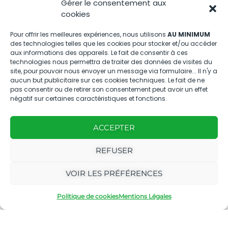
Gérer le consentement aux
cookies
Pour offrir les meilleures expériences, nous utilisons
AU MINIMUM
Nous contacter
des technologies telles que les cookies pour stocker et/ou accéder
aux informations des appareils. Le fait de consentir à ces
technologies nous permettra de traiter des données de visites du
04.88.08.75.28
site, pour pouvoir nous envoyer un message via formulaire... Il n'y a
contactBT@bleu-tomate.fr
aucun but publicitaire sur ces cookies techniques. Le fait de ne
pas consentir ou de retirer son consentement peut avoir un effet
négatif sur certaines caractéristiques et fonctions.
Kit média
Kit média Bleu Tomate
ACCEPTER
REFUSER
Nous suivre
VOIR LES PRÉFÉRENCES
Politique de cookies
Mentions Légales