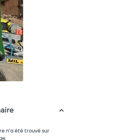
ire
re n’a été trouvé sur
ge.