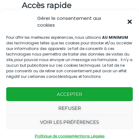
Accès rapide
Gérer le consentement aux
cookies
Pour offrir les meilleures expériences, nous utilisons
AU MINIMUM
Nous contacter
des technologies telles que les cookies pour stocker et/ou accéder
aux informations des appareils. Le fait de consentir à ces
technologies nous permettra de traiter des données de visites du
04.88.08.75.28
site, pour pouvoir nous envoyer un message via formulaire... Il n'y a
contactBT@bleu-tomate.fr
aucun but publicitaire sur ces cookies techniques. Le fait de ne
pas consentir ou de retirer son consentement peut avoir un effet
négatif sur certaines caractéristiques et fonctions.
Kit média
Kit média Bleu Tomate
ACCEPTER
REFUSER
Nous suivre
VOIR LES PRÉFÉRENCES
Politique de cookies
Mentions Légales