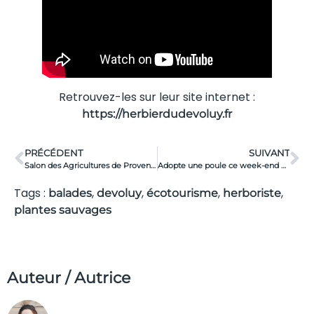
Retrouvez-les sur leur site internet :
https://herbierdudevoluy.fr
PRÉCÉDENT
SUIVANT
Salon des Agricultures de Provence. A la découverte des richesses agricoles
Adopte une poule ce week-end à Aix et à Istres
Tags :
,
,
,
,
balades
devoluy
écotourisme
herboriste
plantes sauvages
Auteur / Autrice