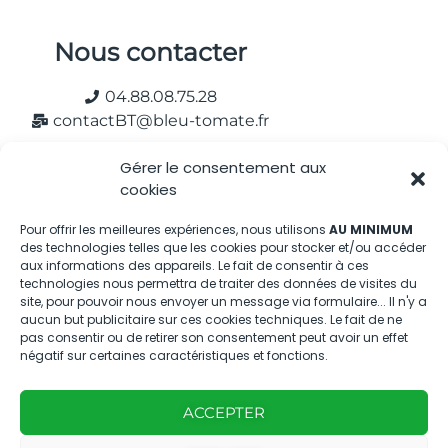
Nous contacter
04.88.08.75.28
contactBT@bleu-tomate.fr
Gérer le consentement aux
Kit média
cookies
Kit média Bleu Tomate
Pour offrir les meilleures expériences, nous utilisons
AU MINIMUM
des technologies telles que les cookies pour stocker et/ou accéder
aux informations des appareils. Le fait de consentir à ces
Nous suivre
technologies nous permettra de traiter des données de visites du
site, pour pouvoir nous envoyer un message via formulaire... Il n'y a
aucun but publicitaire sur ces cookies techniques. Le fait de ne
pas consentir ou de retirer son consentement peut avoir un effet
négatif sur certaines caractéristiques et fonctions.
ACCEPTER
Avec
Ce magazine est
|