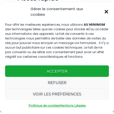
Gérer le consentement aux
cookies
Pour offrir les meilleures expériences, nous utilisons
AU MINIMUM
Nous contacter
des technologies telles que les cookies pour stocker et/ou accéder
aux informations des appareils. Le fait de consentir à ces
technologies nous permettra de traiter des données de visites du
04.88.08.75.28
site, pour pouvoir nous envoyer un message via formulaire... Il n'y a
contactBT@bleu-tomate.fr
aucun but publicitaire sur ces cookies techniques. Le fait de ne
pas consentir ou de retirer son consentement peut avoir un effet
négatif sur certaines caractéristiques et fonctions.
Kit média
Kit média Bleu Tomate
ACCEPTER
REFUSER
Nous suivre
VOIR LES PRÉFÉRENCES
Politique de cookies
Mentions Légales