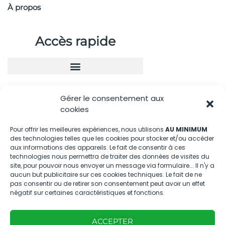
À propos
Accès rapide
Gérer le consentement aux
Nous contacter
cookies
04.88.08.75.28
Pour offrir les meilleures expériences, nous utilisons
AU MINIMUM
contactBT@bleu-tomate.fr
des technologies telles que les cookies pour stocker et/ou accéder
aux informations des appareils. Le fait de consentir à ces
technologies nous permettra de traiter des données de visites du
Kit média
site, pour pouvoir nous envoyer un message via formulaire... Il n'y a
aucun but publicitaire sur ces cookies techniques. Le fait de ne
pas consentir ou de retirer son consentement peut avoir un effet
Kit média Bleu Tomate
négatif sur certaines caractéristiques et fonctions.
Nous suivre
ACCEPTER