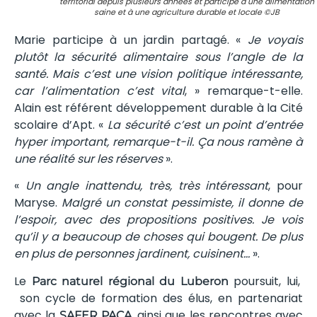
territorial depuis plusieurs années et participe à une alimentation
saine et à une agriculture durable et locale ©JB
Marie participe à un jardin partagé. «
Je voyais
plutôt la sécurité alimentaire sous l’angle de la
santé. Mais c’est une vision politique intéressante,
car l’alimentation c’est vital
, » remarque-t-elle.
Alain est référent développement durable à la Cité
scolaire d’Apt. «
La sécurité c’est un point d’entrée
hyper important, remarque-t-il.
Ça nous ramène à
une réalité sur les réserves
».
«
Un angle inattendu, très, très intéressant
, pour
Maryse.
Malgré un constat pessimiste, il donne de
l’espoir, avec des propositions positives. Je vois
qu’il y a beaucoup de choses qui bougent. De plus
en plus de personnes jardinent, cuisinent…
».
Le
poursuit, lui,
Parc naturel régional du Luberon
son cycle de formation des élus, en partenariat
avec la
, ainsi que les rencontres avec
SAFER PACA