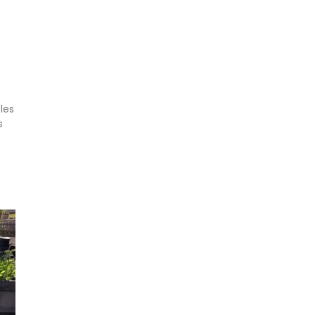
les
s