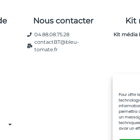
de
Nous contacter
Kit
04.88.08.75.28
Kit média 
contactBT@bleu-
tomate.fr
Pour offrir
technologie
information
permettra d
un message 
techniques.
avoir un ef