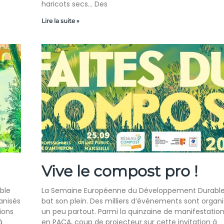
haricots secs… Des
Lire la suite »
Vive le compost pro !
ble
La Semaine Européenne du Développement Durabl
anisés
bat son plein. Des milliers d’événements sont organ
ions
un peu partout. Parmi la quinzaine de manifestatio
à
en PACA, coup de projecteur sur cette invitation à