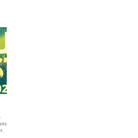
e
isés
ns