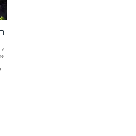
n
s à
me
a