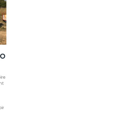
no
ire
nt
ir