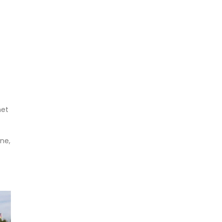
met
à
ne,