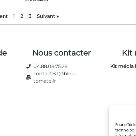
ent
1
2
3
Suivant »
de
Nous contacter
Kit
04.88.08.75.28
Kit média 
contactBT@bleu-
tomate.fr
Pour offrir
technologie
information