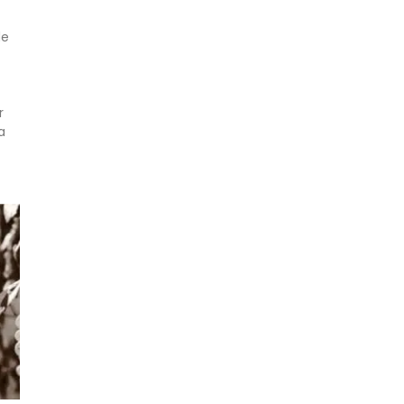
de
r
a