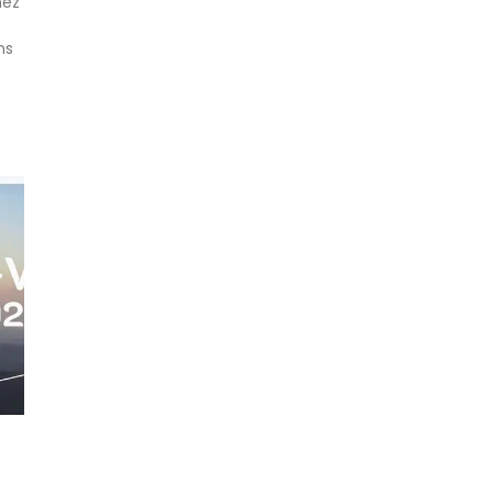
nez
ns