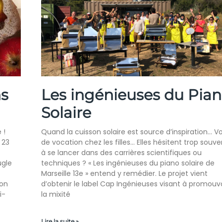
ns
Les ingénieuses du Pia
Solaire
 !
Quand la cuisson solaire est source d’inspiration… Vo
 23
de vocation chez les filles… Elles hésitent trop souve
à se lancer dans des carrières scientifiques ou
ugle
techniques ? « Les ingénieuses du piano solaire de
Marseille 13e » entend y remédier. Le projet vient
ion
d’obtenir le label Cap Ingénieuses visant à promouvo
i-
la mixité
Lire la suite »