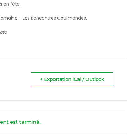
s en fête,
a-Romaine – Les Rencontres Gourmandes.
mato
+ Exportation iCal / Outlook
nt est terminé.