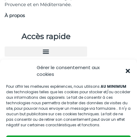
Provence et en Méditerranée.
À propos
Accès rapide
Gérer le consentement aux
Nous contacter
cookies
04.88.08.75.28
Pour offrir les meilleures expériences, nous utilisons
AU MINIMUM
des technologies telles que les cookies pour stocker et/ou accéder
contactBT@bleu-tomate.fr
aux informations des appareils. Le fait de consentir à ces
technologies nous permettra de traiter des données de visites du
Kit média
site, pour pouvoir nous envoyer un message via formulaire... Il n'y a
aucun but publicitaire sur ces cookies techniques. Le fait de ne
pas consentir ou de retirer son consentement peut avoir un effet
Kit média Bleu Tomate
négatif sur certaines caractéristiques et fonctions.