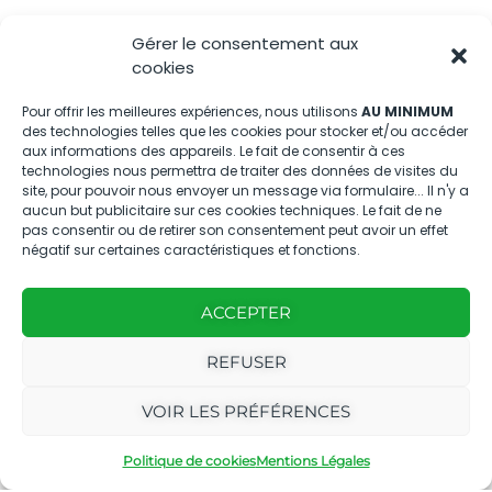
04.88.08.75.28
Gérer le consentement aux
contactBT@bleu-tomate.fr
cookies
Kit média
Pour offrir les meilleures expériences, nous utilisons
AU MINIMUM
des technologies telles que les cookies pour stocker et/ou accéder
aux informations des appareils. Le fait de consentir à ces
Kit média Bleu Tomate
technologies nous permettra de traiter des données de visites du
site, pour pouvoir nous envoyer un message via formulaire... Il n'y a
aucun but publicitaire sur ces cookies techniques. Le fait de ne
pas consentir ou de retirer son consentement peut avoir un effet
Nous suivre
négatif sur certaines caractéristiques et fonctions.
ACCEPTER
REFUSER
Avec
Ce magazine est
|
VOIR LES PRÉFÉRENCES
le
édité par notre
Mentions
soutien
agence
légales
Politique de cookies
Mentions Légales
de