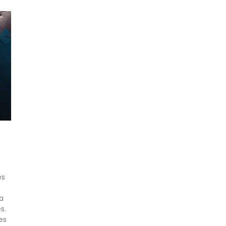
es
la
s.
es