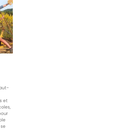
Haut-
s et
oles,
pour
ole
 se