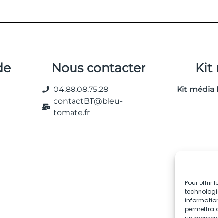
de
Nous contacter
Kit
04.88.08.75.28
Kit média 
contactBT@bleu-
tomate.fr
Pour offrir
technologie
information
permettra d
un message 