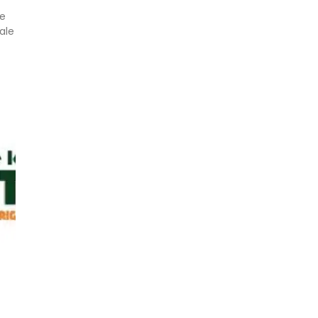
le
ale