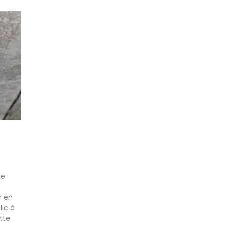
te
r en
lic à
tte