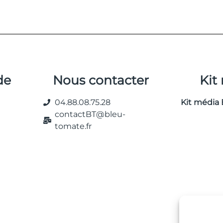
de
Nous contacter
Kit
04.88.08.75.28
Kit média 
contactBT@bleu-
tomate.fr