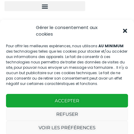
Nous contacter
Gérer le consentement aux
cookies
04.88.08.75.28
Pour offrir les meilleures expériences, nous utilisons
AU MINIMUM
contactBT@bleu-tomate.fr
des technologies telles que les cookies pour stocker et/ou accéder
aux informations des appareils. Le fait de consentir à ces
Kit média
technologies nous permettra de traiter des données de visites du
site, pour pouvoir nous envoyer un message via formulaire... Il n'y a
aucun but publicitaire sur ces cookies techniques. Le fait de ne
Kit média Bleu Tomate
pas consentir ou de retirer son consentement peut avoir un effet
négatif sur certaines caractéristiques et fonctions.
Nous suivre
ACCEPTER
REFUSER
VOIR LES PRÉFÉRENCES