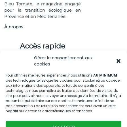
Bleu Tomate, le magazine engagé
pour la transition écologique en
Provence et en Méditerranée.
À propos
Accès rapide
Gérer le consentement aux
cookies
Pour offrir les meilleures expériences, nous utilisons
AU MINIMUM
Nous contacter
des technologies telles que les cookies pour stocker et/ou accéder
aux informations des appareils. Le fait de consentir à ces
technologies nous permettra de traiter des données de visites du
04.88.08.75.28
site, pour pouvoir nous envoyer un message via formulaire... Il n'y a
contactBT@bleu-tomate.fr
aucun but publicitaire sur ces cookies techniques. Le fait de ne
pas consentir ou de retirer son consentement peut avoir un effet
négatif sur certaines caractéristiques et fonctions.
Kit média
Kit média Bleu Tomate