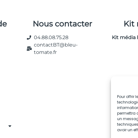
de
Nous contacter
Kit
04.88.08.75.28
Kit média 
contactBT@bleu-
tomate.fr
Pour offrir
technologie
information
permettra d
un message 
techniques.
avoir un ef