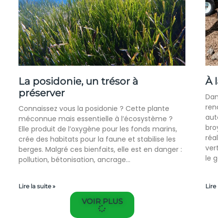
La posidonie, un trésor à
À 
préserver
Dan
ren
Connaissez vous la posidonie ? Cette plante
aut
méconnue mais essentielle à l’écosystème ?
bro
Elle produit de l’oxygène pour les fonds marins,
réa
crée des habitats pour la faune et stabilise les
ver
berges. Malgré ces bienfaits, elle est en danger :
le 
pollution, bétonisation, ancrage…
Lire la suite »
Lire 
VOIR PLUS