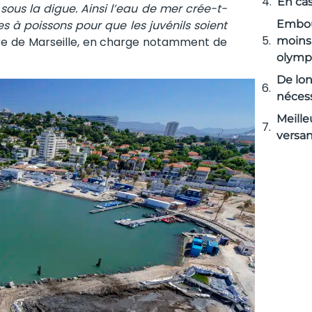
En cas
sous la digue. Ainsi l’eau de mer crée-t-
es à poissons pour que les juvénils soient
Embou
re de Marseille, en charge notamment de
moins 
olymp
De lon
nécess
Meille
versan