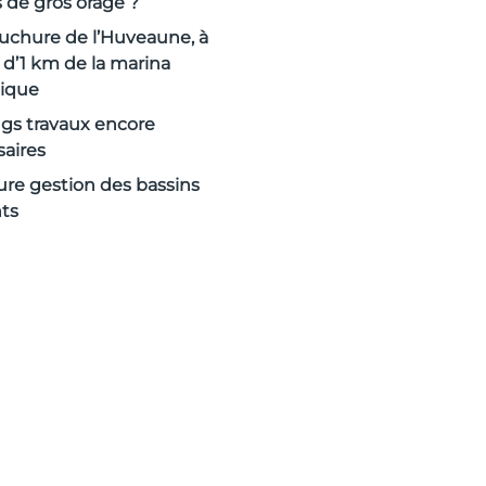
 de gros orage ?
chure de l’Huveaune, à
d’1 km de la marina
ique
gs travaux encore
aires
ure gestion des bassins
ts