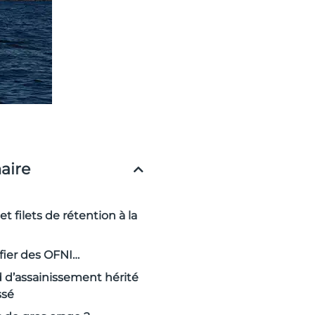
ire
et filets de rétention à la
fier des OFNI…
 d’assainissement hérité
ssé