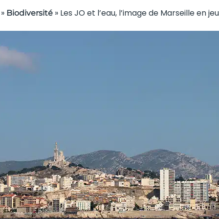
»
»
Les JO et l’eau, l’image de Marseille en jeu
Biodiversité