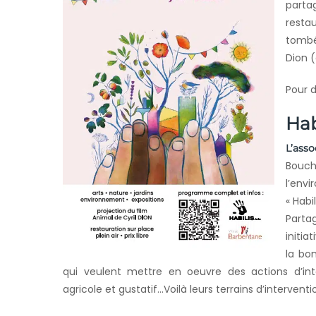
parta
restau
tombé
Dion (
Pour 
Hab
L’asso
Bouche
l’envi
« Habi
Parta
initia
la bo
qui veulent mettre en oeuvre des actions d’intér
agricole et gustatif…Voilà leurs terrains d’interventi