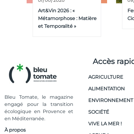
01/06/2026
09
Art&Vin 2026 : «
Fe
Métamorphose : Matière
Ci
et Temporalité »
Accès rapi
AGRICULTURE
ALIMENTATION
Bleu Tomate, le magazine
ENVIRONNEMENT
engagé pour la transition
écologique en Provence et
SOCIÉTÉ
en Méditerranée.
VIVE LA MER !
À propos