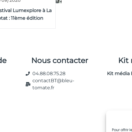
/09/2026
stival Lumexplore à La
otat : 11ème édition
de
Nous contacter
Kit
04.88.08.75.28
Kit média 
contactBT@bleu-
tomate.fr
Pour offrir