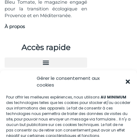
Bleu Tomate, le magazine engagé
pour la transition écologique en
Provence et en Méditerranée.
À propos
Accès rapide
Gérer le consentement aux
Nous contacter
cookies
04.88.08.75.28
Pour offrir les meilleures expériences, nous utilisons
AU MINIMUM
des technologies telles que les cookies pour stocker et/ou accéder
contactBT@bleu-tomate.fr
aux informations des appareils. Le fait de consentir à ces
technologies nous permettra de traiter des données de visites du
Kit média
site, pour pouvoir nous envoyer un message via formulaire... Il n'y a
aucun but publicitaire sur ces cookies techniques. Le fait de ne
pas consentir ou de retirer son consentement peut avoir un effet
Kit média Bleu Tomate
négatif sur certaines caractéristiques et fonctions.