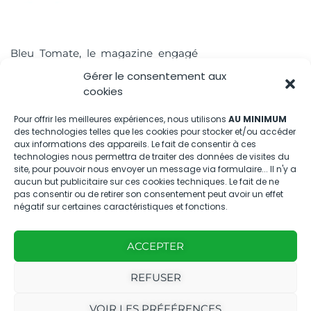
Bleu Tomate, le magazine engagé
pour la transition écologique en
Gérer le consentement aux
Provence et en Méditerranée.
cookies
À propos
Pour offrir les meilleures expériences, nous utilisons
AU MINIMUM
des technologies telles que les cookies pour stocker et/ou accéder
aux informations des appareils. Le fait de consentir à ces
Accès rapide
technologies nous permettra de traiter des données de visites du
site, pour pouvoir nous envoyer un message via formulaire... Il n'y a
aucun but publicitaire sur ces cookies techniques. Le fait de ne
pas consentir ou de retirer son consentement peut avoir un effet
négatif sur certaines caractéristiques et fonctions.
Nous contacter
ACCEPTER
04.88.08.75.28
REFUSER
contactBT@bleu-tomate.fr
VOIR LES PRÉFÉRENCES