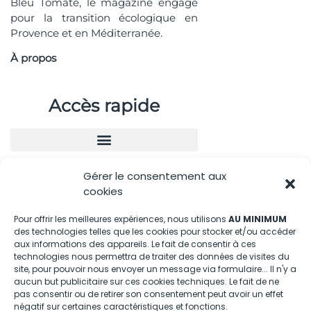
Bleu Tomate, le magazine engagé
pour la transition écologique en
Provence et en Méditerranée.
À propos
Accès rapide
Gérer le consentement aux
Nous contacter
cookies
04.88.08.75.28
Pour offrir les meilleures expériences, nous utilisons
AU MINIMUM
des technologies telles que les cookies pour stocker et/ou accéder
contactBT@bleu-tomate.fr
aux informations des appareils. Le fait de consentir à ces
technologies nous permettra de traiter des données de visites du
Kit média
site, pour pouvoir nous envoyer un message via formulaire... Il n'y a
aucun but publicitaire sur ces cookies techniques. Le fait de ne
pas consentir ou de retirer son consentement peut avoir un effet
Kit média Bleu Tomate
négatif sur certaines caractéristiques et fonctions.