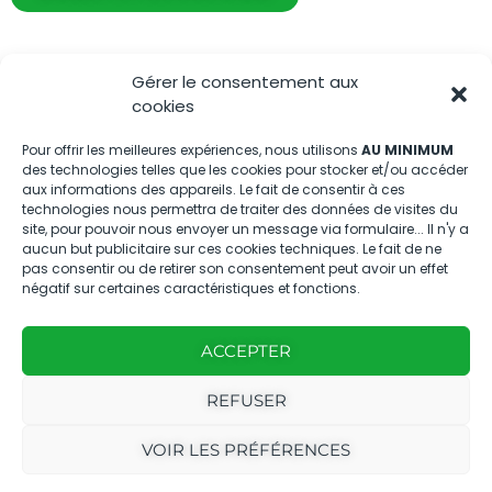
Gérer le consentement aux
cookies
Pour offrir les meilleures expériences, nous utilisons
AU MINIMUM
des technologies telles que les cookies pour stocker et/ou accéder
aux informations des appareils. Le fait de consentir à ces
technologies nous permettra de traiter des données de visites du
Bleu Tomate, le magazine engagé
site, pour pouvoir nous envoyer un message via formulaire... Il n'y a
pour la transition écologique en
aucun but publicitaire sur ces cookies techniques. Le fait de ne
pas consentir ou de retirer son consentement peut avoir un effet
Provence et en Méditerranée.
négatif sur certaines caractéristiques et fonctions.
À propos
ACCEPTER
Accès rapide
REFUSER
VOIR LES PRÉFÉRENCES