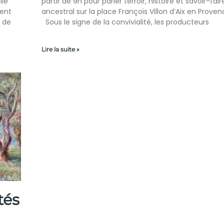
ile
partir de 9h pour parler terroir, histoire et savoir-fair
ient
ancestral sur la place François Villon d’Aix en Proven
e de
Sous le signe de la convivialité, les producteurs
Lire la suite »
tés