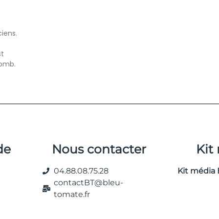
iens.
st
romb.
de
Nous contacter
Kit
04.88.08.75.28
Kit média 
contactBT@bleu-
tomate.fr