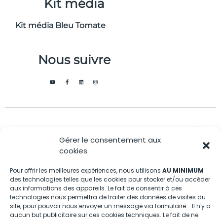
Kit média
Kit média Bleu Tomate
Nous suivre
Avec
Ce magazine est
|
Gérer le consentement aux
le
édité par notre
Mentions
cookies
soutien
agence
légales
de
Pour offrir les meilleures expériences, nous utilisons
AU MINIMUM
des technologies telles que les cookies pour stocker et/ou accéder
aux informations des appareils. Le fait de consentir à ces
technologies nous permettra de traiter des données de visites du
site, pour pouvoir nous envoyer un message via formulaire... Il n'y a
aucun but publicitaire sur ces cookies techniques. Le fait de ne