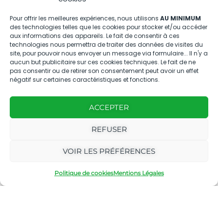
04.88.08.75.28
Pour offrir les meilleures expériences, nous utilisons
AU MINIMUM
des technologies telles que les cookies pour stocker et/ou accéder
contactBT@bleu-tomate.fr
aux informations des appareils. Le fait de consentir à ces
technologies nous permettra de traiter des données de visites du
Kit média
site, pour pouvoir nous envoyer un message via formulaire... Il n'y a
aucun but publicitaire sur ces cookies techniques. Le fait de ne
pas consentir ou de retirer son consentement peut avoir un effet
Kit média Bleu Tomate
négatif sur certaines caractéristiques et fonctions.
ACCEPTER
Nous suivre
REFUSER
VOIR LES PRÉFÉRENCES
Politique de cookies
Mentions Légales
Avec
Ce magazine est
|
le
édité par notre
Mentions
soutien
agence
légales
de