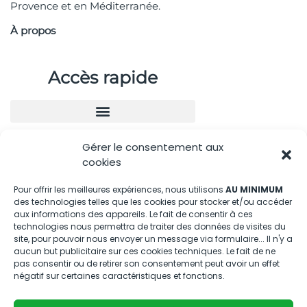
Provence et en Méditerranée.
À propos
Accès rapide
Gérer le consentement aux
Nous contacter
cookies
04.88.08.75.28
Pour offrir les meilleures expériences, nous utilisons
AU MINIMUM
des technologies telles que les cookies pour stocker et/ou accéder
contactBT@bleu-tomate.fr
aux informations des appareils. Le fait de consentir à ces
technologies nous permettra de traiter des données de visites du
Kit média
site, pour pouvoir nous envoyer un message via formulaire... Il n'y a
aucun but publicitaire sur ces cookies techniques. Le fait de ne
pas consentir ou de retirer son consentement peut avoir un effet
Kit média Bleu Tomate
négatif sur certaines caractéristiques et fonctions.