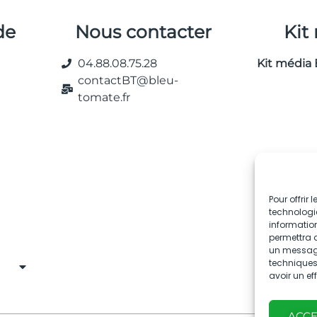
de
Nous contacter
Kit
04.88.08.75.28
Kit média 
contactBT@bleu-
tomate.fr
Pour offrir
technologie
information
permettra d
un message 
techniques.
avoir un ef
ACC