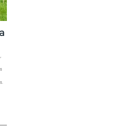
a
,
s
s.