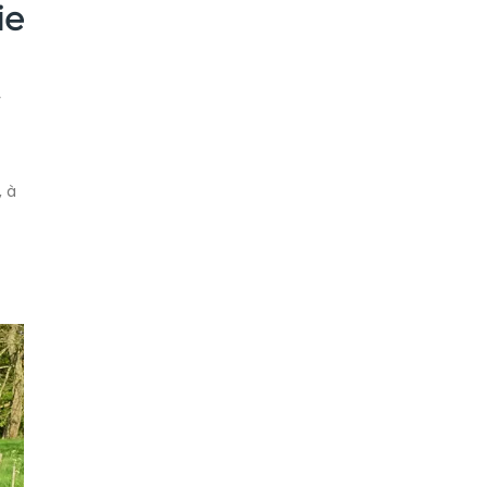
ie
y
, à