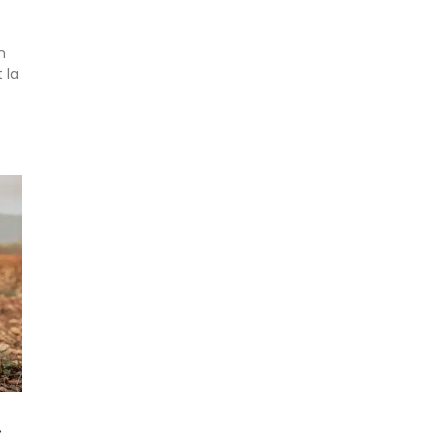
n
 la
»