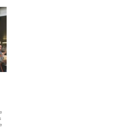
e
s
e