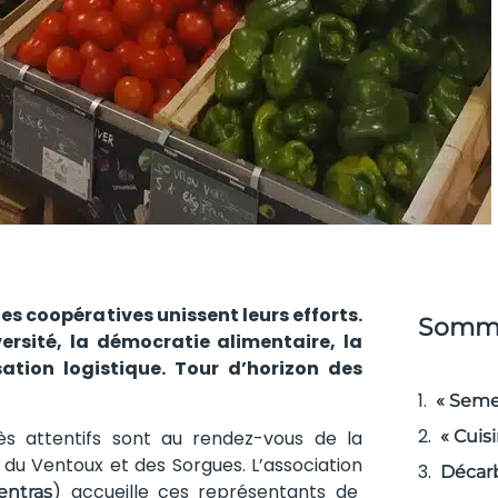
des coopératives unissent leurs efforts.
Somma
ersité, la démocratie alimentaire, la
sation logistique. Tour d’horizon des
« Semer
rès attentifs sont au rendez-vous de la
« Cuis
re du Ventoux et des Sorgues. L’association
Décar
) accueille ces représentants de
entras