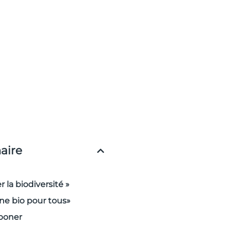
ire
 la biodiversité »
ine bio pour tous»
boner