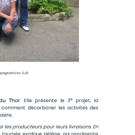
ompagnatrices ©JB
e
. Elle présente le 3
projet, la
du Thor
 comment décarboner les activités des
asins.
 les producteurs pour leurs livraisons. En
e tournée
, explique Hélène, qui représente